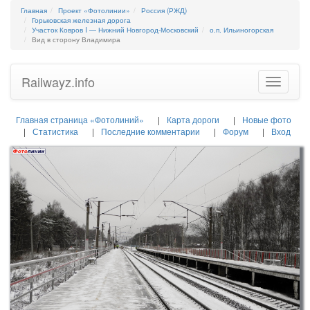
Главная
Проект «Фотолинии»
Россия (РЖД)
Горьковская железная дорога
Участок Ковров I — Нижний Новгород-Московский
о.п. Ильиногорская
Вид в сторону Владимира
Railwayz.info
Toggle
navigatio
Главная страница «Фотолиний»
Карта дороги
Новые фото
Статистика
Последние комментарии
Форум
Вход