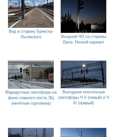
Вид в сторону Брянска-
Входной ЧО со стороны
Льговского
Орла. Ночной вариант
Выходные консольные
Маршрутные светофоры на
светофоры Ч II (левый) и Ч
фоне главного поста ЭЦ
III (правый)
(нечётная горловина)