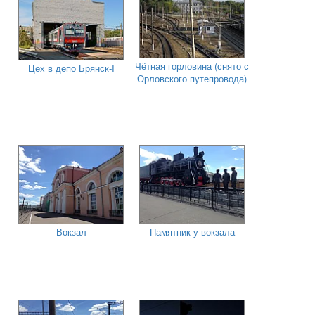
Чётная горловина (снято с
Цех в депо Брянск-I
Орловского путепровода)
Вокзал
Памятник у вокзала