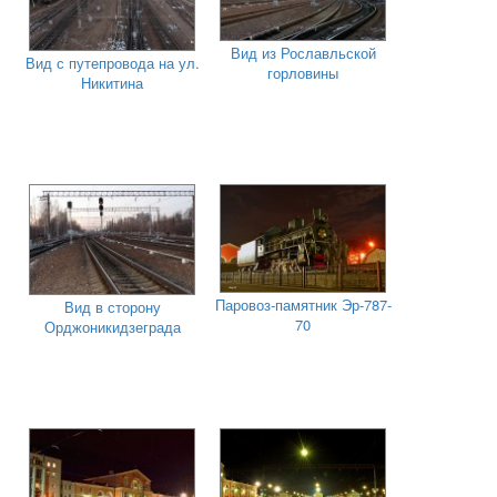
Вид из Рославльской
Вид с путепровода на ул.
горловины
Никитина
Паровоз-памятник Эр-787-
Вид в сторону
70
Орджоникидзеграда