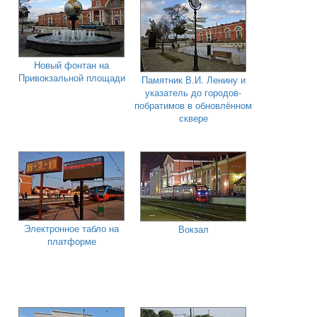
Новый фонтан на
Привокзальной площади
Памятник В.И. Ленину и
указатель до городов-
побратимов в обновлённом
сквере
Электронное табло на
Вокзал
платформе