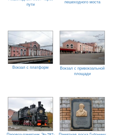
пешеходного моста
пути
Вокзал с платформ
Вокзал с привокзальной
площади
Паровоз-памятник Эр-787-
Памятная доска Губонину