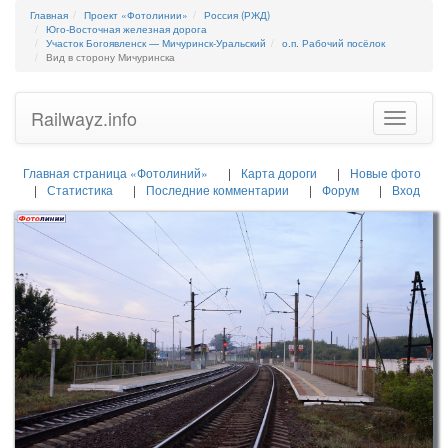
Главная
Проект «Фотолинии»
Россия (РЖД)
Юго-Восточная железная дорога
Участок Богоявленск — Мичуринск-Уральский
о.п. Рабочий посёлок
Вид в сторону Мичуринска
Railwayz.info
Toggle
navigatio
Главная страница «Фотолиний»
Карта дороги
Новые фото
Статистика
Последние комментарии
Форум
Вход