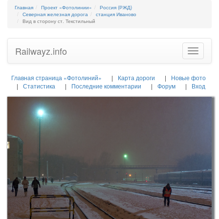
Главная
Проект «Фотолинии»
Россия (РЖД)
Северная железная дорога
станция Иваново
Вид в сторону ст. Текстильный
Railwayz.info
Toggle
navigatio
Главная страница «Фотолиний»
Карта дороги
Новые фото
Статистика
Последние комментарии
Форум
Вход