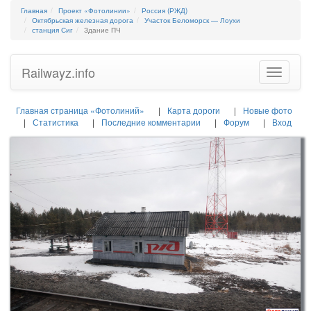
Главная
Проект «Фотолинии»
Россия (РЖД)
Октябрьская железная дорога
Участок Беломорск — Лоухи
станция Сиг
Здание ПЧ
Railwayz.info
Toggle
navigatio
Главная страница «Фотолиний»
Карта дороги
Новые фото
Статистика
Последние комментарии
Форум
Вход