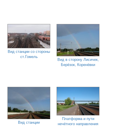
Вид станции со стороны
ст.Гомель
Вид в сторону Лисичек,
Берёзок, Коренёвки
Платформа и пути
Вид станции
нечётного направления