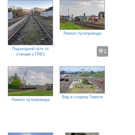
Ремонт путепровода
Подъездной путь от
💬1
станции к ГЛВЗ
Вид в сторону Гомеля
Ремонт путепровода