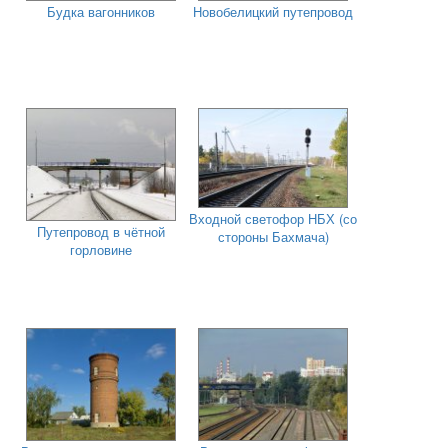
Будка вагонников
Новобелицкий путепровод
Входной светофор НБХ (со
Путепровод в чётной
стороны Бахмача)
горловине