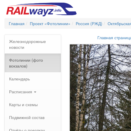
Главная
Проект «Фотолинии»
Россия (РЖД)
Октябрьска
Главная страниц
Железнодорожные
новости
Фотолинии (фото
вокзалов)
Календарь
Расписания
Карты и схемы
Подвижной состав
Отчёты о поездках