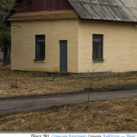
Пост ЭЦ
,
станция Кааламо
(линия
Хийтола — Янис