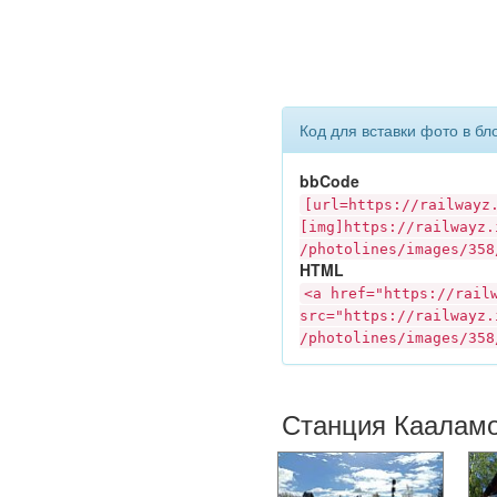
Код для вставки фото в бл
bbCode
[url=https://
railwayz
[img]https://
railwayz.
/photolines/images/358
HTML
<a href="https://
rail
src="https://
railwayz.
/photolines/images/358
Станция Кааламо