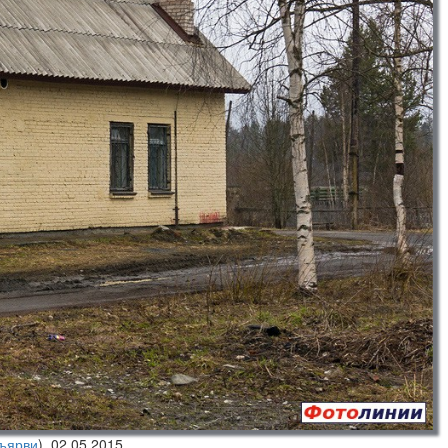
ъярви
),
02.05.2015