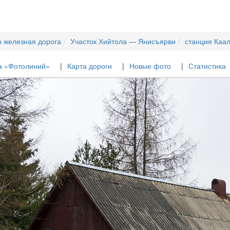
я железная дорога
Участок Хийтола — Янисъярви
станция Каа
а «Фотолиний»
Карта дороги
Новые фото
Статистика