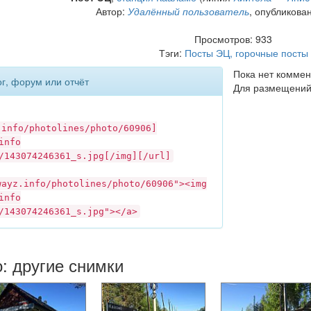
Автор:
Удалённый пользователь
, опубликова
Просмотров: 933
Тэги:
Посты ЭЦ, горочные посты
Пока нет коммен
ог, форум или отчёт
Для размещений
.info
/photolines/photo/60906]
info
/143074246361_s.jpg[/img][/url]
wayz.info
/photolines/photo/60906"><img
info
/143074246361_s.jpg"></a>
: другие снимки