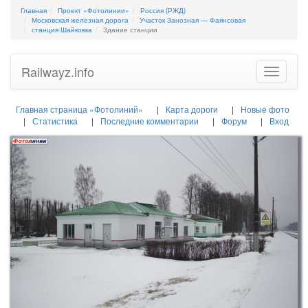
Главная
Проект «Фотолинии»
Россия (РЖД)
Московская железная дорога
Участок Занозная — Фаянсовая
станция Шайковка
Здание станции
Railwayz.info
Toggle
navigatio
Главная страница «Фотолиний»
Карта дороги
Новые фото
Статистика
Последние комментарии
Форум
Вход