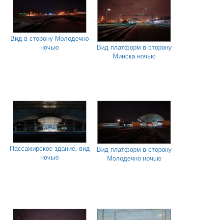
Вид в сторону Молодечно
ночью
Вид платформ в сторону
Минска ночью
Пассажирское здание, вид
Вид платформ в сторону
ночью
Молодечно ночью