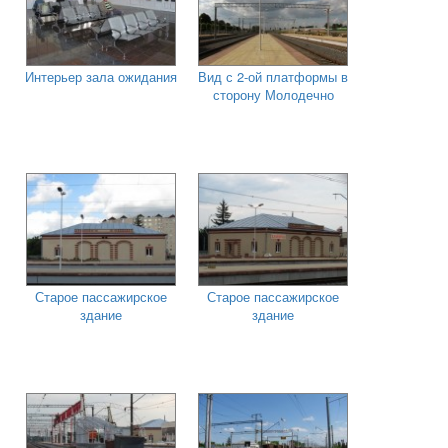
Интерьер зала ожидания
Вид с 2-ой платформы в
сторону Молодечно
Старое пассажирское
Старое пассажирское
здание
здание