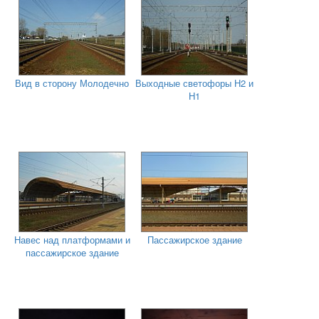
Вид в сторону Молодечно
Выходные светофоры Н2 и
Н1
Навес над платформами и
Пассажирское здание
пассажирское здание