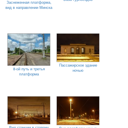
Заснеженная платформа,
вид в направлении Минска
Пассажирское здание
8-ой путь и третья
ночью
платформа
Вид станции в сторону