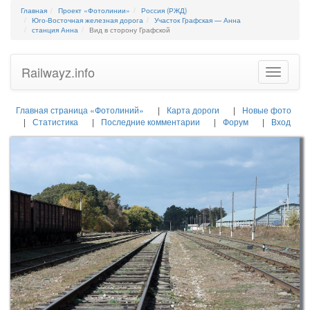
Главная
Проект «Фотолинии»
Россия (РЖД)
Юго-Восточная железная дорога
Участок Графская — Анна
станция Анна
Вид в сторону Графской
Railwayz.info
Toggle
navigatio
Главная страница «Фотолиний»
Карта дороги
Новые фото
Статистика
Последние комментарии
Форум
Вход