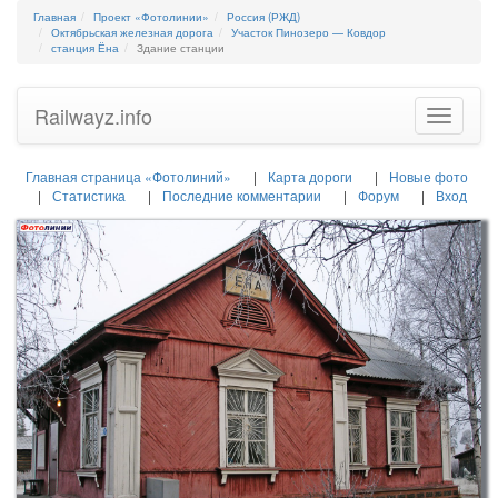
Главная
Проект «Фотолинии»
Россия (РЖД)
Октябрьская железная дорога
Участок Пинозеро — Ковдор
станция Ёна
Здание станции
Railwayz.info
Toggle
navigatio
Главная страница «Фотолиний»
Карта дороги
Новые фото
Статистика
Последние комментарии
Форум
Вход