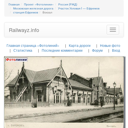
Главная
Проект «Фотолинии»
Россия (РЖД)
Московская железная дорога
Участок Узловая I — Ефремов
станция Ефремов
Вокзал
Railwayz.info
Toggle
navigatio
Главная страница «Фотолиний»
Карта дороги
Новые фото
Статистика
Последние комментарии
Форум
Вход