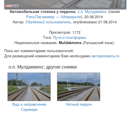
Автомобильная стоянка у перрона
,
о.п. Мулдакменс
(линия
Рига-Пасажиеру — Айзкраукле
),
20.08.2014
Автор:
Удалённый пользователь
, опубликовано 21.08.2014
Просмотров: 1172
Тэги:
Пути и платформы
Национальное название:
Muldakmens
(Латышский язык).
Пока нет комментариев пользователей.
Для размещений комментариев Вам необходимо
авторизоваться
.
о.п. Мулдакменс: другие снимки
Вид в направлении
Чётный перрон
Скривери