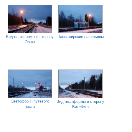
Вид платформы в сторону
Пассажирские павильоны
Орши
Светофор Н путевого
Вид платформы в сторону
поста
Витебска