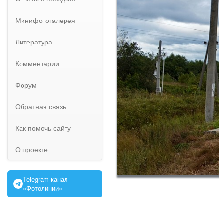
Минифотогалерея
Литература
Комментарии
Форум
Обратная связь
Как помочь сайту
О проекте
Telegram канал
«Фотолинии»