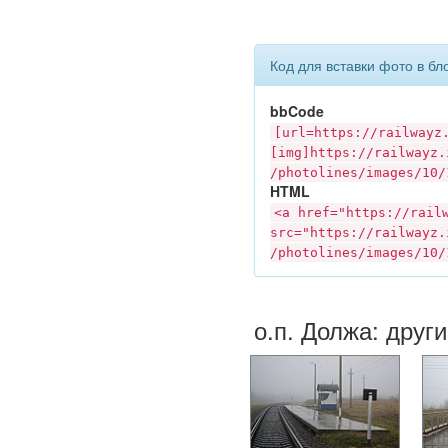
Код для вставки фото в бл
bbCode
[url=https://
railwayz
[img]https://
railwayz.
/photolines/images/10/
HTML
<a href="https://
rail
src="https://
railwayz.
/photolines/images/10/
о.п. Должа: друг