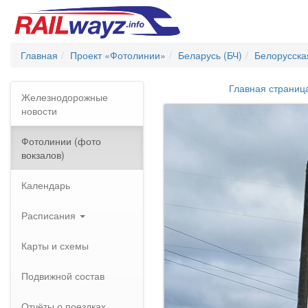
Главная
Проект «Фотолинии»
Беларусь (БЧ)
Белорусска
Главная страниц
Железнодорожные
новости
Фотолинии (фото
вокзалов)
Календарь
Расписания
Карты и схемы
Подвижной состав
Отчёты о поездках