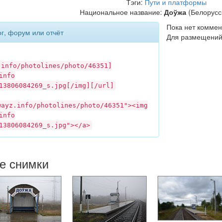
Тэги:
Пути и платформы
Национальное название:
Доўжа
(Белорусск
Пока нет коммен
ог, форум или отчёт
Для размещений
.info
/photolines/photo/46351]
info
13806084269_s.jpg[/img][/url]
wayz.info
/photolines/photo/46351"><img
info
13806084269_s.jpg"></a>
ие снимки