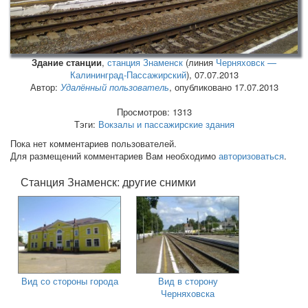
Здание станции
,
станция Знаменск
(линия
Черняховск —
Калининград-Пассажирский
),
07.07.2013
Автор:
Удалённый пользователь
, опубликовано 17.07.2013
Просмотров: 1313
Тэги:
Вокзалы и пассажирские здания
Пока нет комментариев пользователей.
Для размещений комментариев Вам необходимо
авторизоваться
.
Станция Знаменск: другие снимки
Вид со стороны города
Вид в сторону
Черняховска