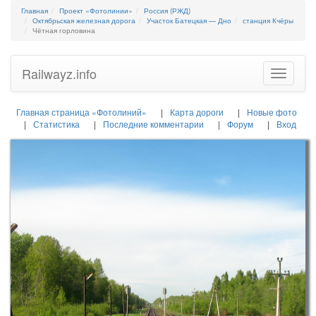
Главная
Проект «Фотолинии»
Россия (РЖД)
Октябрьская железная дорога
Участок Батецкая — Дно
станция Кчёры
Чётная горловина
Railwayz.info
Toggle
navigatio
Главная страница «Фотолиний»
Карта дороги
Новые фото
Статистика
Последние комментарии
Форум
Вход