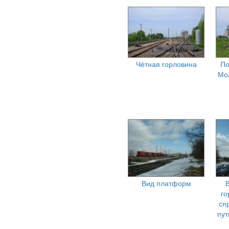
Чётная горловина
По
Мо
Вид платформ
го
сп
пут