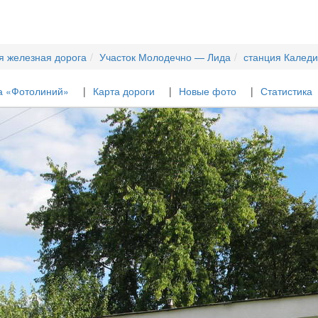
я железная дорога
Участок Молодечно — Лида
станция Калед
а «Фотолиний»
Карта дороги
Новые фото
Статистика