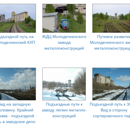
дъездной путь на
ЖДЦ Молодечненского
Путевое развити
лодечненский КХП
завода
Молодечненского за
металлоконструкций
металлоконструкц
Вид на западную
Подъездные пути к
Подъездной путь к З
рловину. Крайний
заводу легких металло-
Вид в сторону
рава - подъездной
конструкций
сортировочного па
ь в заводское депо