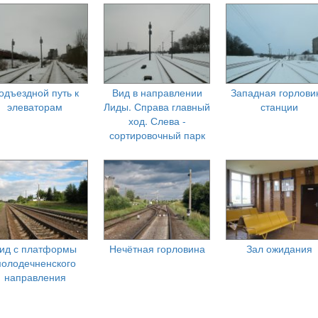
одъездной путь к
Вид в направлении
Западная горлови
элеваторам
Лиды. Справа главный
станции
ход. Слева -
сортировочный парк
ид с платформы
Нечётная горловина
Зал ожидания
олодечненского
направления