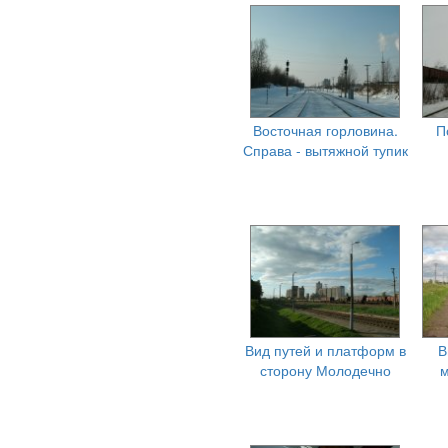
Восточная горловина.
П
Справа - вытяжной тупик
Вид путей и платформ в
В
сторону Молодечно
м