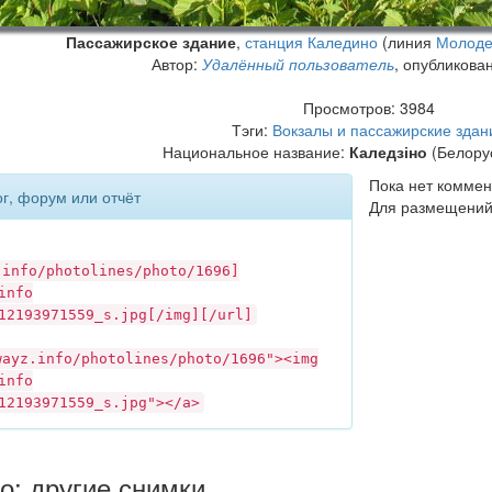
Пассажирское здание
,
станция Каледино
(линия
Молоде
Автор:
Удалённый пользователь
, опубликова
Просмотров: 3984
Тэги:
Вокзалы и пассажирские здан
Национальное название:
Каледзіно
(Белорус
Пока нет коммен
ог, форум или отчёт
Для размещений
.info
/photolines/photo/1696]
info
12193971559_s.jpg[/img][/url]
wayz.info
/photolines/photo/1696"><img
info
12193971559_s.jpg"></a>
о: другие снимки