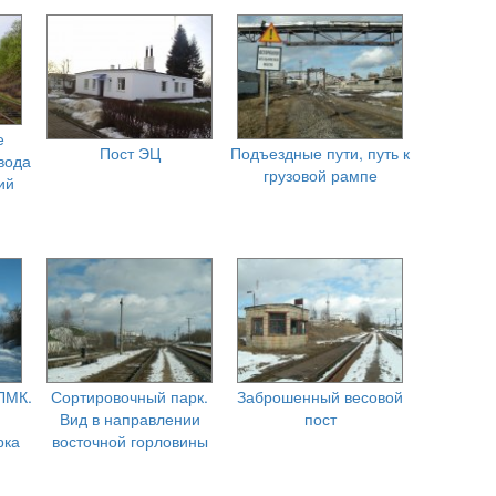
е
Пост ЭЦ
Подъездные пути, путь к
вода
грузовой рампе
ий
ЛМК.
Сортировочный парк.
Заброшенный весовой
Вид в направлении
пост
рка
восточной горловины