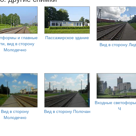
тформы и главные
Пассажирское здание
ти, вид в сторону
Вид в сторону Ли
Молодечно
Входные светофоры
Ч
Вид в сторону
Вид в сторону Полочан
Молодечно