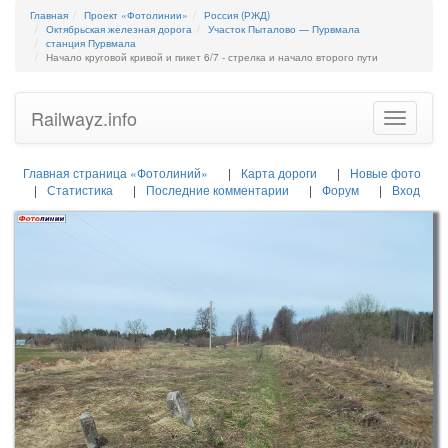
Главная
Проект «Фотолинии»
Россия (РЖД)
Октябрьская железная дорога
Участок Пыталово — Пурвмала
станция Пурвмала
Начало круговой кривой и пикет 6/7 - стрелка и начало второго пути
Railwayz.info
Toggle
navigatio
Главная страница «Фотолиний»
Карта дороги
Новые фото
Статистика
Последние комментарии
Форум
Вход