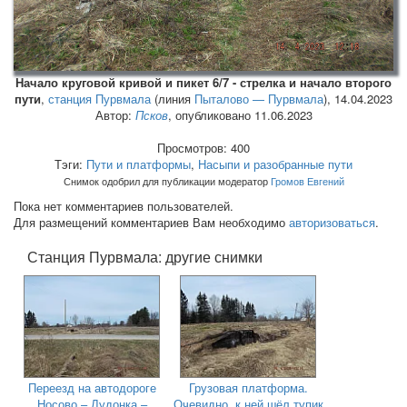
Начало круговой кривой и пикет 6/7 - стрелка и начало второго
пути
,
станция Пурвмала
(линия
Пыталово — Пурвмала
),
14.04.2023
Автор:
Псков
, опубликовано 11.06.2023
Просмотров: 400
Тэги:
Пути и платформы
,
Насыпи и разобранные пути
Снимок одобрил для публикации модератор
Громов Евгений
Пока нет комментариев пользователей.
Для размещений комментариев Вам необходимо
авторизоваться
.
Станция Пурвмала: другие снимки
Переезд на автодороге
Грузовая платформа.
Носово – Лудонка –
Очевидно, к ней шёл тупик