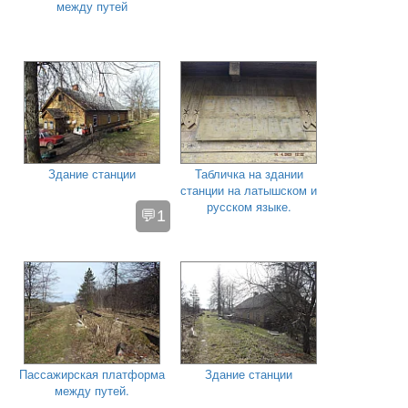
между путей
Здание станции
Табличка на здании
станции на латышском и
русском языке.
💬1
Пассажирская платформа
Здание станции
между путей.