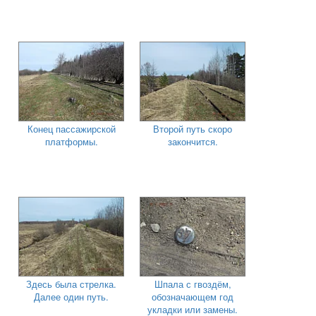
Конец пассажирской
Второй путь скоро
платформы.
закончится.
Здесь была стрелка.
Шпала с гвоздём,
Далее один путь.
обозначающем год
укладки или замены.