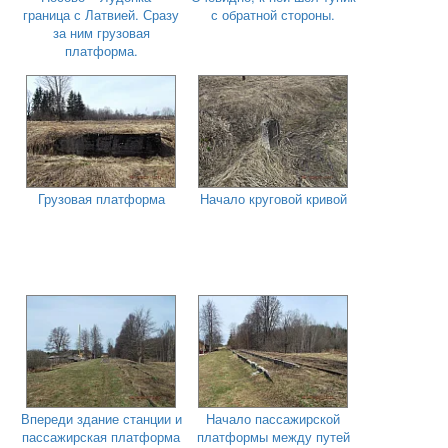
граница с Латвией. Сразу
с обратной стороны.
за ним грузовая
платформа.
Грузовая платформа
Начало круговой кривой
Впереди здание станции и
Начало пассажирской
пассажирская платформа
платформы между путей