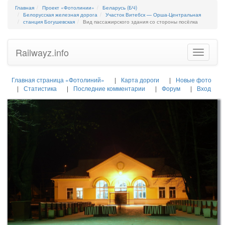
Главная
Проект «Фотолинии»
Беларусь (БЧ)
Белорусская железная дорога
Участок Витебск — Орша-Центральная
станция Богушевская
Вид пассажирского здания со стороны посёлка
Railwayz.info
Toggle
navigatio
Главная страница «Фотолиний»
Карта дороги
Новые фото
Статистика
Последние комментарии
Форум
Вход