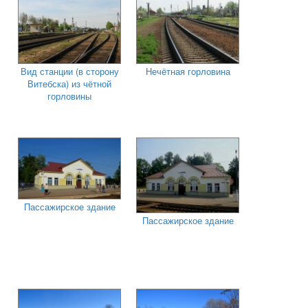
Вид станции (в сторону
Нечётная горловина
Витебска) из чётной
горловины
Пассажирское здание
Пассажирское здание