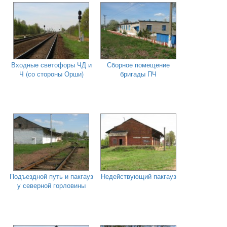
Входные светофоры ЧД и
Сборное помещение
Ч (со стороны Орши)
бригады ПЧ
Подъездной путь и пакгауз
Недействующий пакгауз
у северной горловины