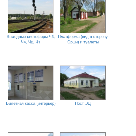
Выходные светофоры Ч3,
Платформа (вид в сторону
Ч4, Ч2, Ч1
Орши) и туалеты
Билетная касса (интерьер)
Пост ЭЦ