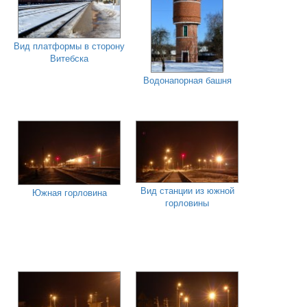
Вид платформы в сторону
Витебска
Водонапорная башня
Вид станции из южной
Южная горловина
горловины