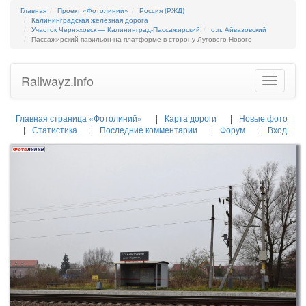
Главная
Проект «Фотолинии»
Россия (РЖД)
Калининградская железная дорога
Участок Черняховск — Калининград-Пассажирский
о.п. Айвазовский
Пассажирский павильон на платформе в сторону Лугового-Нового
Railwayz.info
Toggle
navigatio
Главная страница «Фотолиний»
Карта дороги
Новые фото
Статистика
Последние комментарии
Форум
Вход