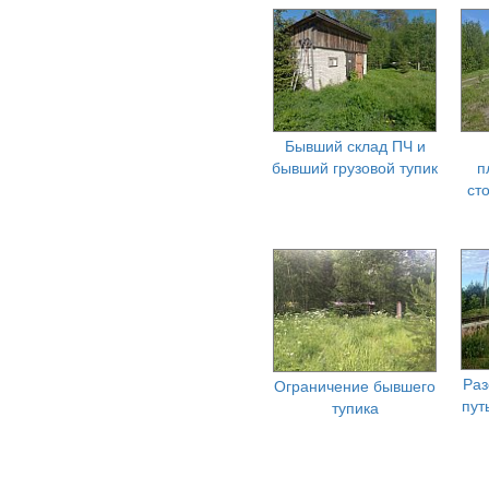
Бывший склад ПЧ и
бывший грузовой тупик
п
ст
Раз
Ограничение бывшего
пут
тупика