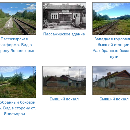
Пассажирское здание
Пассажирская
Западная горлови
латформа. Вид в
бывшей станции
орону Леппясюрья
Разобранные боко
пути
Бывший вокзал
Бывший вокзал
обранный боковой
ь. Вид в сторону ст.
Янисъярви