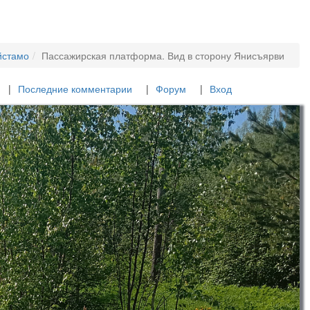
йстамо
Пассажирская платформа. Вид в сторону Янисъярви
Последние комментарии
Форум
Вход