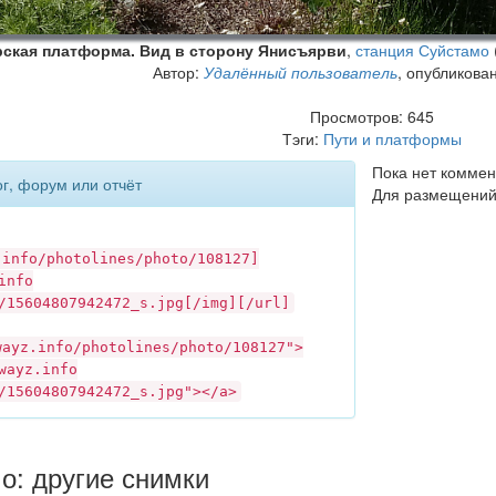
ская платформа. Вид в сторону Янисъярви
,
станция Суйстамо
Автор:
Удалённый пользователь
, опубликова
Просмотров: 645
Тэги:
Пути и платформы
Пока нет коммен
ог, форум или отчёт
Для размещений
.info
/photolines/photo/108127]
info
/15604807942472_s.jpg[/img][/url]
wayz.info
/photolines/photo/108127">
wayz.info
/15604807942472_s.jpg"></a>
о: другие снимки