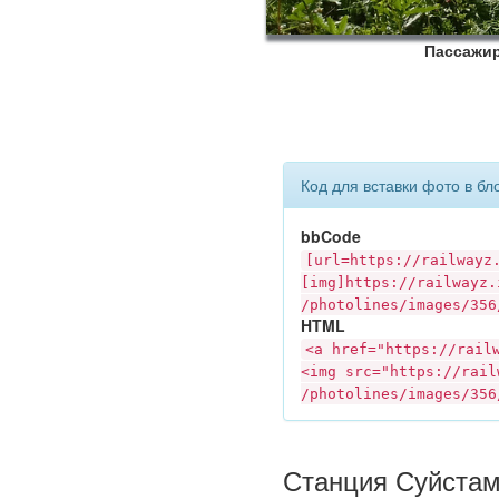
Пассажир
Код для вставки фото в бл
bbCode
[url=https://
railwayz
[img]https://
railwayz.
/photolines/images/356
HTML
<a href="https://
rail
<img src="https://
rail
/photolines/images/356
Станция Суйстам