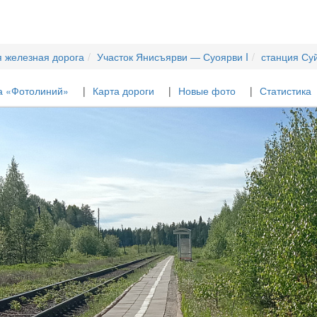
я железная дорога
Участок Янисъярви — Суоярви I
станция Су
а «Фотолиний»
Карта дороги
Новые фото
Статистика