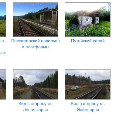
на
Пассажирский павильон
Путейский сарай
.
и платформы
вые
Вид в сторону ст.
Вид в сторону ст.
Леппясюрья
Янисъярви