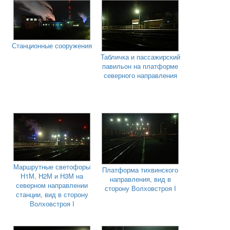
Станционные сооружения
Табличка и пассажирский
павильон на платформе
северного направления
Маршрутные светофоры
Платформа тихвинского
Н1М, Н2М и Н3М на
направления, вид в
северном направлении
сторону Волховстроя I
станции, вид в сторону
Волховстроя I