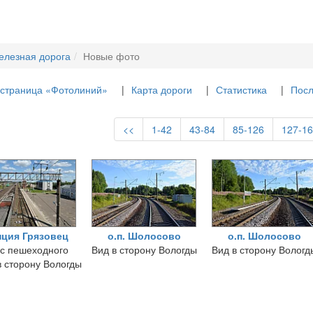
елезная дорога
Новые фото
 страница «Фотолиний»
Карта дороги
Статистика
Посл
<<
1-42
43-84
85-126
127-16
нция Грязовец
о.п. Шолосово
о.п. Шолосово
 с пешеходного
Вид в сторону Вологды
Вид в сторону Вологд
в сторону Вологды