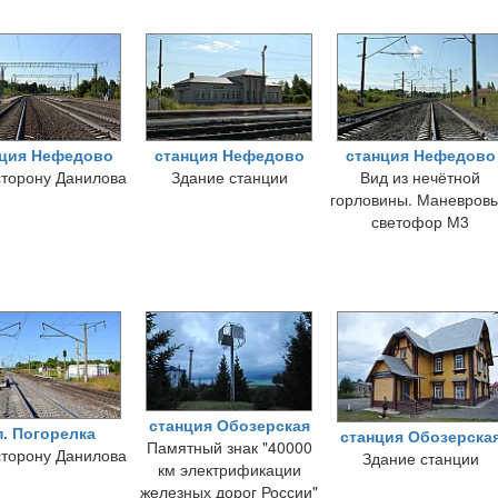
нция Нефедово
станция Нефедово
станция Нефедово
сторону Данилова
Здание станции
Вид из нечётной
горловины. Маневров
светофор М3
станция Обозерская
п. Погорелка
станция Обозерска
Памятный знак "40000
сторону Данилова
Здание станции
км электрификации
железных дорог России"