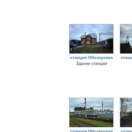
станция Обозерская
стан
Здание станции
станция Обозерская
стан