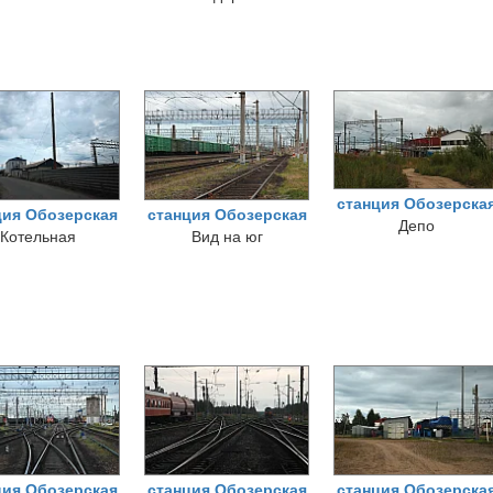
станция Обозерска
ция Обозерская
станция Обозерская
Депо
Котельная
Вид на юг
ция Обозерская
станция Обозерская
станция Обозерска