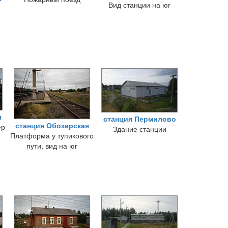
Вид станции на юг
я
станция Пермилово
станция Обозерская
ер
Здание станции
Платформа у тупикового
пути, вид на юг