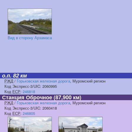
Вид в сторону Арзамаса
о.п. 82 км
РЖД
/
Горьковская железная дорога
, Муромский регион
Код Экспресс-3/UIC: 2060995
Код
ЕСР
:
246818
Станция Оброчное
(87,900 км)
РЖД
/
Горьковская железная дорога
, Муромский регион
Код Экспресс-3/UIC: 2060418
Код
ЕСР
:
246805