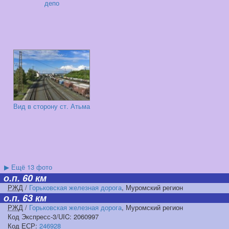
депо
Вид в сторону ст. Атьма
▶
Ещё 13 фото
о.п. 60 км
РЖД
/
Горьковская железная дорога
, Муромский регион
о.п. 63 км
РЖД
/
Горьковская железная дорога
, Муромский регион
Код Экспресс-3/UIC: 2060997
Код
ЕСР
:
246928