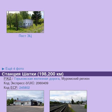
Пост ЭЦ
▶
Ещё 4 фото
Станция Шатки
(198,200 км)
РЖД
/
Горьковская железная дорога
, Муромский регион
Код Экспресс-3/UIC: 2060409
Код
ЕСР
:
245802