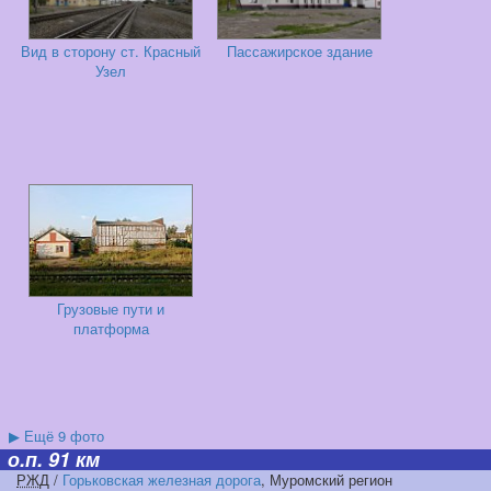
Вид в сторону ст. Красный
Пассажирское здание
Узел
Грузовые пути и
платформа
▶
Ещё 9 фото
о.п. 91 км
РЖД
/
Горьковская железная дорога
, Муромский регион