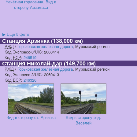
Нечётная горловина. Вид в
сторону Арзамаса
▶
Ещё 5 фото
Станция Арзинка
(138,000 км)
РЖД
/
Горьковская железная дорога
, Муромский регион
Код Экспресс-3/UIC: 2060414
Код
ЕСР
:
246519
Станция Николай-Дар
(149,700 км)
РЖД
/
Горьковская железная дорога
, Муромский регион
Код Экспресс-3/UIC: 2060413
Код
ЕСР
:
246326
Вид в сторону ст. Арзинка
Вид в сторону рзд.
Веселей