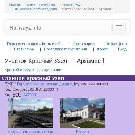
Главная
Проект «Фотолинии»
Россия (РЖД)
Горьковская железная дорога
Участок Красный Узел — Арзамас II
Railwayz.info
Toggle
navigatio
Главная страница «Фотолиний»
Карта дороги
Новые фото
Статистика
Последние комментарии
Форум
Вход
Участок Красный Узел — Арзамас II
Краткий формат вывода линии
Станция Красный Узел
РЖД
/
Горьковская железная дорога
, Муромский регион
Код Экспресс-3/UIC: 2060011
Код
ЕСР
:
247009
Вид на вагоноремонтное
Вокзал