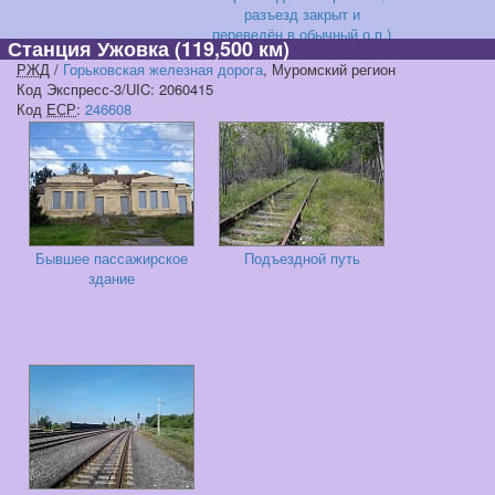
разъезд закрыт и
переведён в обычный о.п.)
Станция Ужовка
(119,500 км)
РЖД
/
Горьковская железная дорога
, Муромский регион
Код Экспресс-3/UIC: 2060415
Код
ЕСР
:
246608
Бывшее пассажирское
Подъездной путь
здание