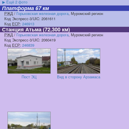
▶
Ещё 2 фото
Платформа 67 км
РЖД
/
Горьковская железная дорога
, Муромский регион
Код Экспресс-3/UIC: 2061611
Код
ЕСР
:
246913
Станция Атьма
(72,300 км)
РЖД
/
Горьковская железная дорога
, Муромский регион
Код Экспресс-3/UIC: 2060419
Код
ЕСР
:
246839
Пост ЭЦ
Вид в сторону Арзамаса