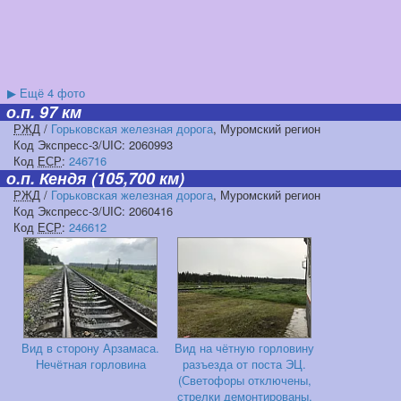
▶
Ещё 4 фото
о.п. 97 км
РЖД
/
Горьковская железная дорога
, Муромский регион
Код Экспресс-3/UIC: 2060993
Код
ЕСР
:
246716
о.п. Кендя
(105,700 км)
РЖД
/
Горьковская железная дорога
, Муромский регион
Код Экспресс-3/UIC: 2060416
Код
ЕСР
:
246612
Вид в сторону Арзамаса.
Вид на чётную горловину
Нечётная горловина
разъезда от поста ЭЦ.
(Светофоры отключены,
стрелки демонтированы,