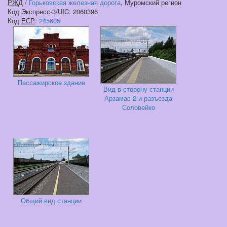
РЖД
/
Горьковская железная дорога
, Муромский регион
Код Экспресс-3/UIC: 2060396
Код
ЕСР
:
245605
Пассажирское здание
Вид в сторону станции
Арзамас-2 и разъезда
Соловейко
Общий вид станции