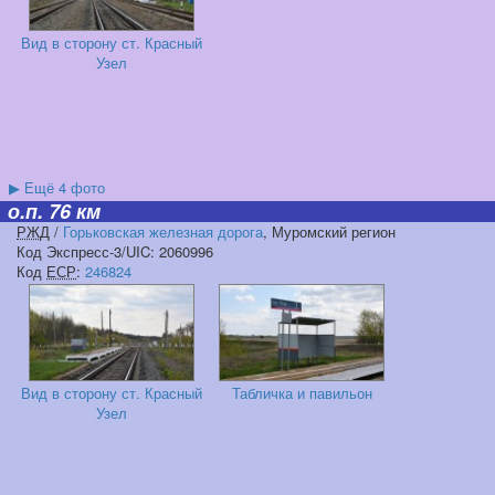
Вид в сторону ст. Красный
Узел
▶
Ещё 4 фото
о.п. 76 км
РЖД
/
Горьковская железная дорога
, Муромский регион
Код Экспресс-3/UIC: 2060996
Код
ЕСР
:
246824
Вид в сторону ст. Красный
Табличка и павильон
Узел