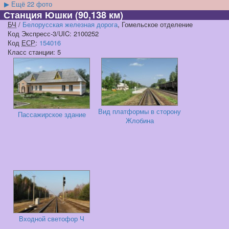
▶
Ещё 22 фото
Станция Юшки
(90,138 км)
БЧ
/
Белорусская железная дорога
, Гомельское отделение
Код Экспресс-3/UIC: 2100252
Код
ЕСР
:
154016
Класс станции: 5
Вид платформы в сторону
Пассажирское здание
Жлобина
Входной светофор Ч