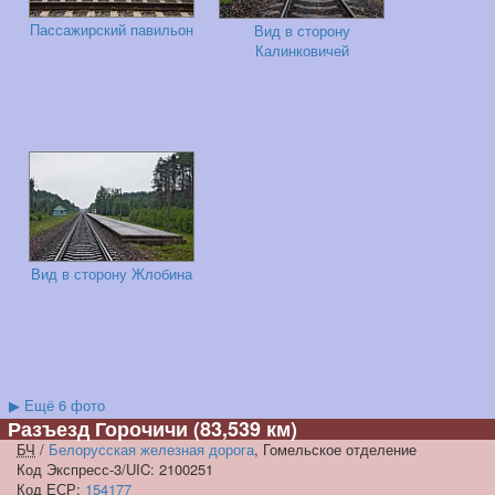
Пассажирский павильон
Вид в сторону
Калинковичей
Вид в сторону Жлобина
▶
Ещё 6 фото
Разъезд Горочичи
(83,539 км)
БЧ
/
Белорусская железная дорога
, Гомельское отделение
Код Экспресс-3/UIC: 2100251
Код
ЕСР
:
154177