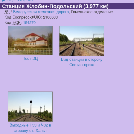
Станция Жлобин-Подольский
(3,977 км)
БЧ
/
Белорусская железная дорога
, Гомельское отделение
Код Экспресс-3/UIC: 2100533
Код
ЕСР
:
154270
Пост ЭЦ
Вид станции в сторону
Светлогорска
Выходные Н33 и Ч32 в
сторону ст. Хальч