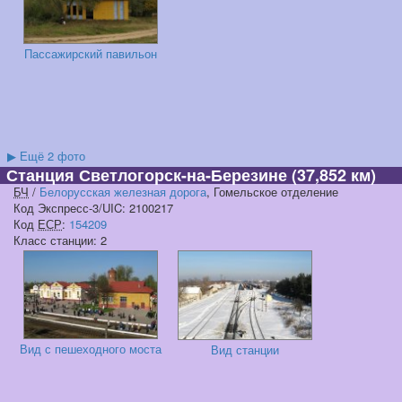
Пассажирский павильон
▶
Ещё 2 фото
Станция Светлогорск-на-Березине
(37,852 км)
БЧ
/
Белорусская железная дорога
, Гомельское отделение
Код Экспресс-3/UIC: 2100217
Код
ЕСР
:
154209
Класс станции: 2
Вид с пешеходного моста
Вид станции