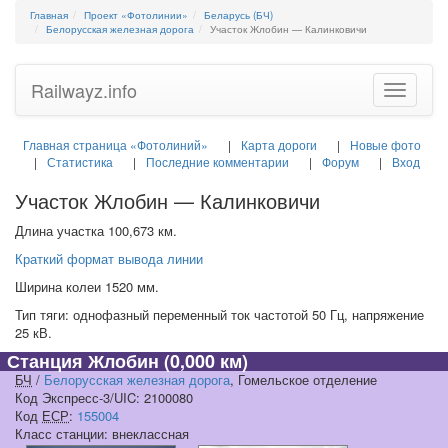
Главная
Проект «Фотолинии»
Беларусь (БЧ)
Белорусская железная дорога
Участок Жлобин — Калинковичи
Railwayz.info
Toggle
navigatio
Главная страница «Фотолиний»
Карта дороги
Новые фото
Статистика
Последние комментарии
Форум
Вход
Участок Жлобин — Калинковичи
Длина участка 100,673 км.
Краткий формат вывода линии
Ширина колеи 1520 мм.
Тип тяги: однофазный переменный ток частотой 50 Гц, напряжение
25 кВ.
Станция Жлобин
(0,000 км)
БЧ
/
Белорусская железная дорога
, Гомельское отделение
Код Экспресс-3/UIC: 2100080
Код
ЕСР
:
155004
Класс станции: внеклассная