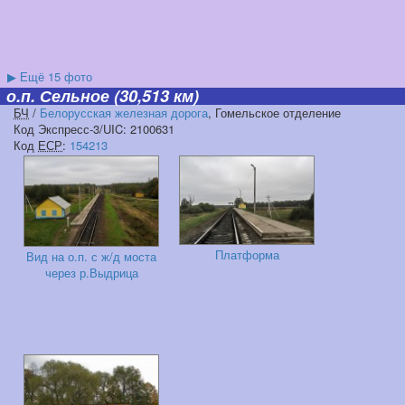
▶
Ещё 15 фото
о.п. Сельное
(30,513 км)
БЧ
/
Белорусская железная дорога
, Гомельское отделение
Код Экспресс-3/UIC: 2100631
Код
ЕСР
:
154213
Платформа
Вид на о.п. с ж/д моста
через р.Выдрица