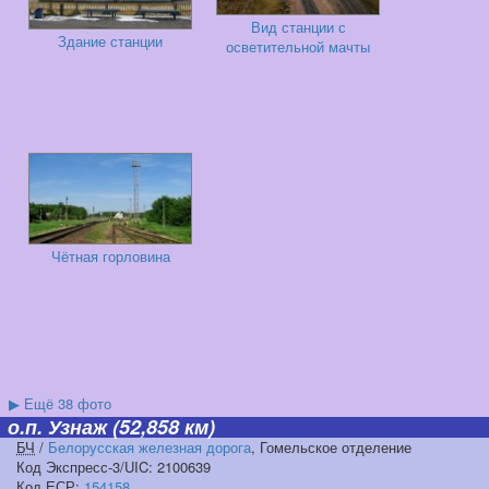
Вид станции с
Здание станции
осветительной мачты
Чётная горловина
▶
Ещё 38 фото
о.п. Узнаж
(52,858 км)
БЧ
/
Белорусская железная дорога
, Гомельское отделение
Код Экспресс-3/UIC: 2100639
Код
ЕСР
:
154158