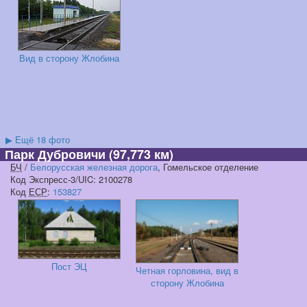
Вид в сторону Жлобина
▶
Ещё 18 фото
Парк Дубровичи
(97,773 км)
БЧ
/
Белорусская железная дорога
, Гомельское отделение
Код Экспресс-3/UIC: 2100278
Код
ЕСР
:
153827
Пост ЭЦ
Четная горловина, вид в
сторону Жлобина