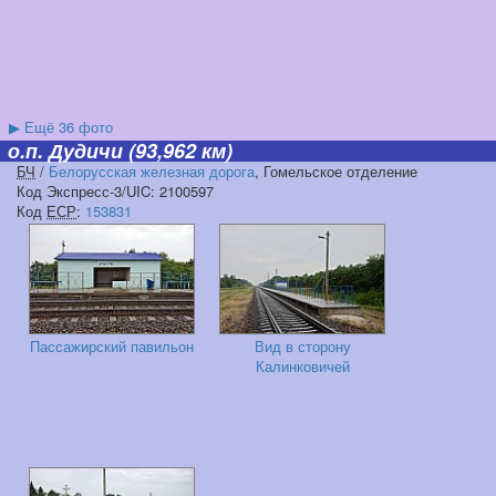
▶
Ещё 36 фото
о.п. Дудичи
(93,962 км)
БЧ
/
Белорусская железная дорога
, Гомельское отделение
Код Экспресс-3/UIC: 2100597
Код
ЕСР
:
153831
Пассажирский павильон
Вид в сторону
Калинковичей