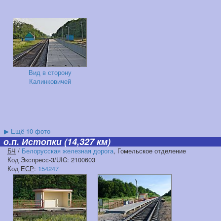
Вид в сторону
Калинковичей
▶
Ещё 10 фото
о.п. Истопки
(14,327 км)
БЧ
/
Белорусская железная дорога
, Гомельское отделение
Код Экспресс-3/UIC: 2100603
Код
ЕСР
:
154247