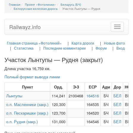
Главная
Проект «Фотолинии»
Беларусь (БЧ)
Белорусская железная дорога
Участок Лынтупы — Рудня
Railwayz.info
Toggle
navigatio
Главная страница «Фотолиний»
Карта дороги
Новые фото
Статистика
Последние комментарии
Форум
Вход
Участок Лынтупы — Рудня (закрыт)
Длина участка 16,759 км.
Полный формат вывода линии
Пункт
Орд.
Э-3
ЕСР
Адм
Дор
НОД
Лынтупы
114,241
2100468
164516
БЧ
БЕЛ
ВИТ
о.п. Масленники (закр.)
120,300
164535
БЧ
БЕЛ
ВИТ
о.п. Пескаришки (закр.)
123,700
164520
БЧ
БЕЛ
ВИТ
о.п. Рудня (закр.)
131,000
164546
БЧ
БЕЛ
ВИТ