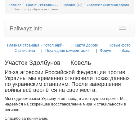
Главная
Проект «Фотолинии»
Украина (УЗ)
Львовская железная дорога
Участок Здолбунов — Ковель
Railwayz.info
Toggle
navigatio
Главная страница «Фотолиний»
Карта дороги
Новые фото
Статистика
Последние комментарии
Форум
Вход
Участок Здолбунов — Ковель
Из-за агрессии Российской Федерации против
Украины мы временно отключили показ данных
по украинским станциям. После завершения
войны всё вернётся на свои места.
Мы поддерживаем Украину и её народ в это трудное время. Мы
надеемся на скорейшее восстановление мира и стабильности в
регионе.
Спасибо за понимание.