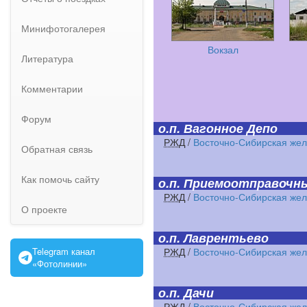
Минифотогалерея
Вокзал
Литература
Комментарии
Форум
о.п. Вагонное Депо
РЖД
/
Восточно-Сибирская жел
Обратная связь
Как помочь сайту
о.п. Приемоотправочн
РЖД
/
Восточно-Сибирская жел
О проекте
о.п. Лаврентьево
Telegram канал
РЖД
/
Восточно-Сибирская жел
«Фотолинии»
о.п. Дачи
РЖД
/
Восточно-Сибирская жел