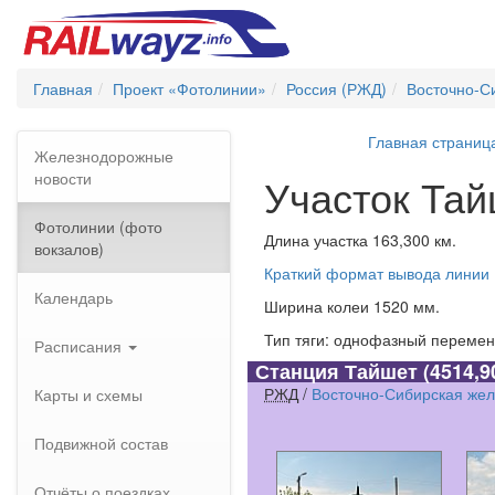
Главная
Проект «Фотолинии»
Россия (РЖД)
Восточно-С
Главная страниц
Железнодорожные
новости
Участок Та
Фотолинии (фото
Длина участка 163,300 км.
вокзалов)
Краткий формат вывода линии
Календарь
Ширина колеи 1520 мм.
Тип тяги: однофазный переменн
Расписания
Станция Тайшет
(4514,9
РЖД
/
Восточно-Сибирская жел
Карты и схемы
Подвижной состав
Отчёты о поездках