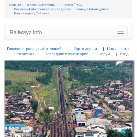
Главная
Проект «Фотолинии»
Россия (РЖД)
Восточно-Сибирская железная дорога
станция Нижнеудинск
Вид в сторону Тайшета
Railwayz.info
Toggle
navigatio
Главная страница «Фотолиний»
Карта дороги
Новые фото
Статистика
Последние комментарии
Форум
Вход