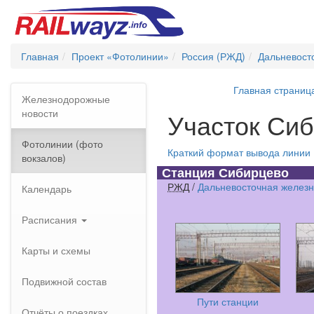
Главная
Проект «Фотолинии»
Россия (РЖД)
Дальневост
Главная страниц
Железнодорожные
новости
Участок Сиб
Фотолинии (фото
Краткий формат вывода линии
вокзалов)
Станция Сибирцево
РЖД
/
Дальневосточная железн
Календарь
Расписания
Карты и схемы
Подвижной состав
Пути станции
Отчёты о поездках