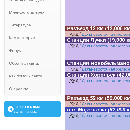
Минифотогалерея
Литература
Разъезд 12 км
(12,000 км
РЖД
/
Дальневосточная железн
Комментарии
Станция Лучки
(19,000 к
РЖД
/
Дальневосточная железн
Форум
Станция Новобельмано
Обратная связь
РЖД
/
Дальневосточная железн
Станция Хорольск
(42,0
Как помочь сайту
РЖД
/
Дальневосточная железн
О проекте
Разъезд 52 км
(52,000 км
РЖД
/
Дальневосточная железн
Telegram канал
о.п. Морозовка
(62,000 к
«Фотолинии»
РЖД
/
Дальневосточная железн