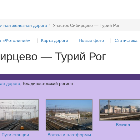
очная железная дорога
Участок Сибирцево — Турий Рог
а «Фотолиний»
Карта дороги
Новые фото
Статистика
ирцево — Турий Рог
ая дорога
, Владивостокский регион
Вокзал
Пути станции
Вокзал и платформы