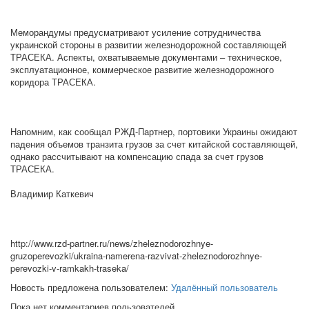
Меморандумы предусматривают усиление сотрудничества
украинской стороны в развитии железнодорожной составляющей
ТРАСЕКА. Аспекты, охватываемые документами – техническое,
эксплуатационное, коммерческое развитие железнодорожного
коридора ТРАСЕКА.
Напомним, как сообщал РЖД-Партнер, портовики Украины ожидают
падения объемов транзита грузов за счет китайской составляющей,
однако рассчитывают на компенсацию спада за счет грузов
ТРАСЕКА.
Владимир Каткевич
http://www.rzd-partner.ru/news/zheleznodorozhnye-
gruzoperevozki/ukraina-namerena-razvivat-zheleznodorozhnye-
perevozki-v-ramkakh-traseka/
Новость предложена пользователем:
Удалённый пользователь
Пока нет комментариев пользователей.