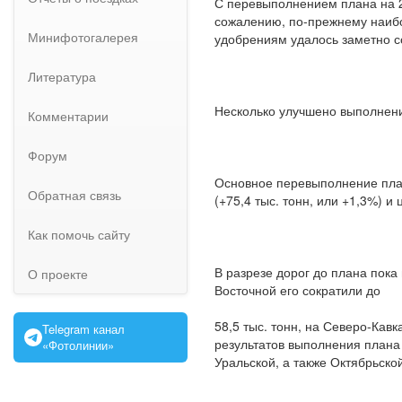
С перевыполнением плана на 2%
сожалению, по-прежнему наибо
Минифотогалерея
удобрениям удалось заметно со
Литература
Несколько улучшено выполнение
Комментарии
Форум
Основное перевыполнение плана
Обратная связь
(+75,4 тыс. тонн, или +1,3%) и 
Как помочь сайту
В разрезе дорог до плана пока 
О проекте
Восточной его сократили до
58,5 тыс. тонн, на Северо-Кавк
Telegram канал
результатов выполнения плана
«Фотолинии»
Уральской, а также Октябрьск