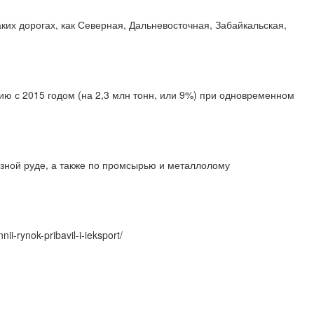
ких дорогах, как Северная, Дальневосточная, Забайкальская,
нию с 2015 годом (на 2,3 млн тонн, или 9%) при одновременном
езной руде, а также по промсырью и металлолому
i-rynok-pribavil-i-ieksport/