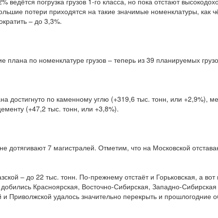
 ведётся погрузка грузов 1-го класса, но пока отстают высокодохо
льшие потери приходятся на такие значимые номенклатуры, как чё
кратить – до 3,3%.
 плана по номенклатуре грузов – теперь из 39 планируемых грузо
 достигнуто по каменному углю (+319,6 тыс. тонн, или +2,9%), ме
цементу (+47,2 тыс. тонн, или +3,8%).
не дотягивают 7 магистралей. Отметим, что на Московской отставан
азской – до 22 тыс. тонн. По-прежнему отстаёт и Горьковская, а во
 добились Красноярская, Восточно-Сибирская, Западно-Сибирская
ой и Приволжской удалось значительно перекрыть и прошлогодние о