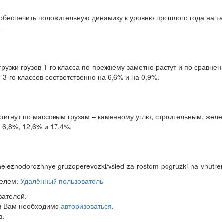
 обеспечить положительную динамику к уровню прошлого года на та
.
грузки грузов 1-го класса по-прежнему заметно растут и по сравне
и 3-го классов соответственно на 6,6% и на 0,9%.
стигнут по массовым грузам – каменному углю, строительным, жел
 6,8%, 12,6% и 17,4%.
heleznodorozhnye-gruzoperevozki/vsled-za-rostom-pogruzki-na-vnutrenni
телем:
Удалённый пользователь
вателей.
в Вам необходимо
авторизоваться
.
в.