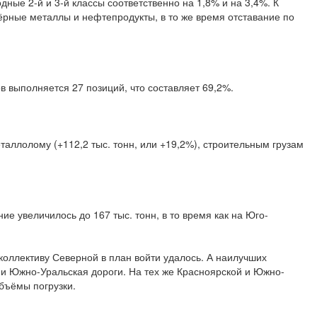
дные 2-й и 3-й классы соответственно на 1,8% и на 3,4%. К
рные металлы и нефтепродукты, в то же время отставание по
в выполняется 27 позиций, что составляет 69,2%.
таллолому (+112,2 тыс. тонн, или +19,2%), строительным грузам
ие увеличилось до 167 тыс. тонн, в то время как на Юго-
т коллективу Северной в план войти удалось. А наилучших
 и Южно-Уральская дороги. На тех же Красноярской и Южно-
бъёмы погрузки.