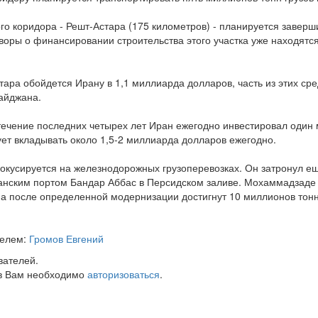
го коридора - Решт-Астара (175 километров) - планируется заверш
оры о финансировании строительства этого участка уже находятся
тара обойдется Ирану в 1,1 миллиарда долларов, часть из этих ср
байджана.
течение последних четырех лет Иран ежегодно инвестировал один
ет вкладывать около 1,5-2 миллиарда долларов ежегодно.
фокусируется на железнодорожных грузоперевозках. Он затронул е
ранским портом Бандар Аббас в Персидском заливе. Мохаммадзаде 
 а после определенной модернизации достигнут 10 миллионов тонн
телем:
Громов Евгений
вателей.
в Вам необходимо
авторизоваться
.