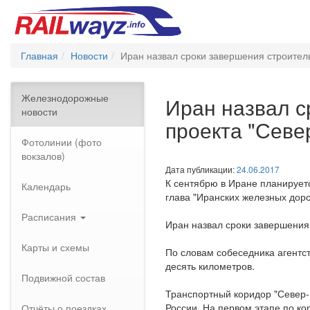
Главная
Новости
Иран назвал сроки завершения строитель
Железнодорожные
Иран назвал с
новости
проекта "Севе
Фотолинии (фото
вокзалов)
Дата публикации:
24.06.2017
К сентябрю в Иране планируетс
Календарь
глава "Иранских железных дор
Расписания
Иран назвал сроки завершения 
Карты и схемы
По словам собеседника агентст
десять километров.
Подвижной состав
Транспортный коридор "Север-
России. На первом этапе по ко
Отчёты о поездках