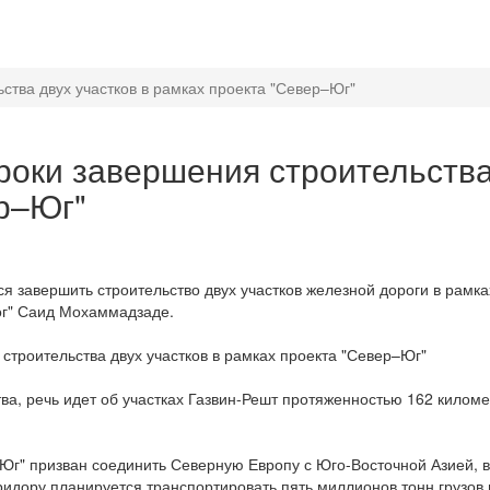
ства двух участков в рамках проекта "Север–Юг"
роки завершения строительства
р–Юг"
я завершить строительство двух участков железной дороги в рамках
ог" Саид Мохаммадзаде.
строительства двух участков в рамках проекта "Север–Юг"
ва, речь идет об участках Газвин-Решт протяженностью 162 киломе
Юг" призван соединить Северную Европу с Юго-Восточной Азией, 
ридору планируется транспортировать пять миллионов тонн грузов в