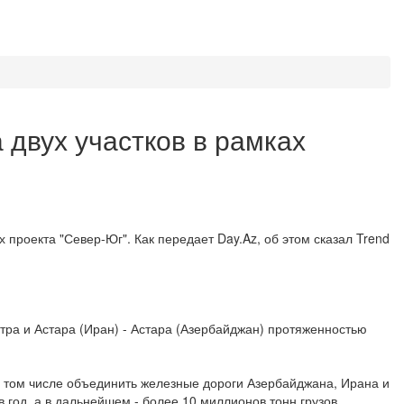
 двух участков в рамках
 проекта "Север-Юг". Как передает Day.Az, об этом сказал Trend
тра и Астара (Иран) - Астара (Азербайджан) протяженностью
в том числе объединить железные дороги Азербайджана, Ирана и
 год, а в дальнейшем - более 10 миллионов тонн грузов.