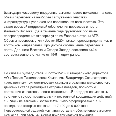
Благодаря массовому внедрению вагонов нового поколения на сеть
объем перевозок на наиболее загруженных участках
инфраструктуры увеличен без наращивания вагонопотока. Это
стало весомой поддержкой обеспечения перевозок в порты
Дальнего Востока, где в течение года грузопоток рос из-за
перераспределения экспорта угля из Европы в страны АТР.
Объемы перевозок угля «Восток1520» также перераспределились в
восточном направлении. Процентное соотношение перевозок в
порты Дальнего Востока и Северо-Запада составило 61/39
соответственно в отличие от 49/51 годом ранее.
По словам руководителя «Восток1520» и генерального директора
АО «Первая Тяжеловесная Компания» Владимира Сосипаторова,
качественным технологическим скачком в развитии тяжеловесного
движения стала регулярная отправка поездов, полностью
состоящих из вагонов нового поколения. «Благодаря совместным
усилиям с грузоотправителями и постоянной координации действий
с «РЖД» из вагонов «Восток1520» было сформировано 1 152
поезда, вес которых составил от 7 100 до 9 000 тонн.
Первоочередной задачей компании остается обеспечение вагонами
Кузбасса, при этом мы будем придерживаться принципа