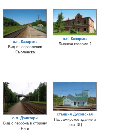
о.п. Казармы
о.п. Казармы
Бывшая казарма ?
Вид в направлении
Смоленска
станция Духовская
о.п. Дзинтари
Пассажирское здание и
Вид с перрона в сторону
пост ЭЦ
Риги