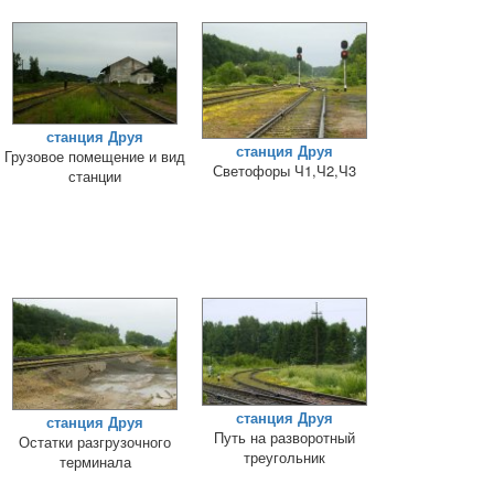
станция Друя
станция Друя
Грузовое помещение и вид
Светофоры Ч1,Ч2,Ч3
станции
станция Друя
станция Друя
Путь на разворотный
Остатки разгрузочного
треугольник
терминала