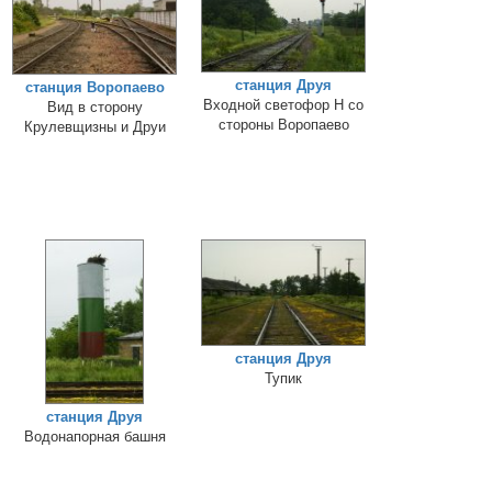
станция Друя
станция Воропаево
Входной светофор Н со
Вид в сторону
стороны Воропаево
Крулевщизны и Друи
станция Друя
Тупик
станция Друя
Водонапорная башня