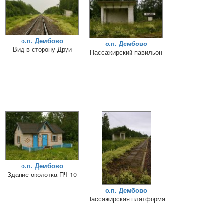
о.п. Дембово
о.п. Дембово
Вид в сторону Друи
Пассажирский павильон
о.п. Дембово
Здание околотка ПЧ-10
о.п. Дембово
Пассажирская платформа