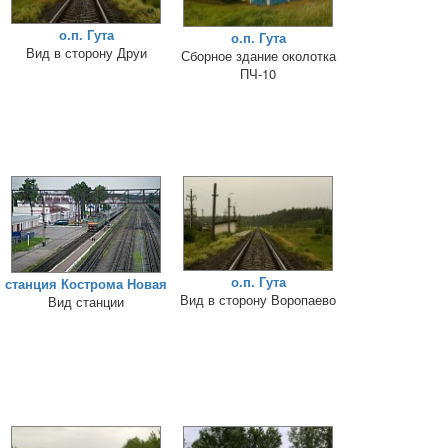
о.п. Гута
о.п. Гута
Вид в сторону Друи
Сборное здание околотка
ПЧ-10
о.п. Гута
станция Кострома Новая
Вид в сторону Воропаево
Вид станции