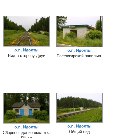
о.п. Идолты
о.п. Идолты
Вид в сторону Друи
Пассажирский павильон
о.п. Идолты
о.п. Идолты
Общий вид
Сборное здание околотка
ПЧ-10