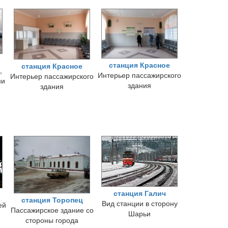
станция Красное
станция Красное
,
Интерьер пассажирского
Интерьер пассажирского
ни
здания
здания
станция Галич
станция Торопец
Вид станции в сторону
ей
Пассажирское здание со
Шарьи
стороны города