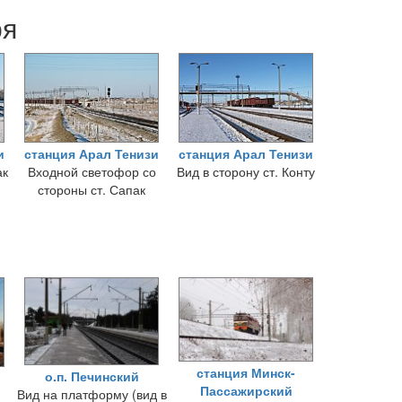
ря
и
станция Арал Тенизи
станция Арал Тенизи
ак
Входной светофор со
Вид в сторону ст. Конту
стороны ст. Сапак
станция Минск-
о.п. Печинский
Пассажирский
Вид на платформу (вид в