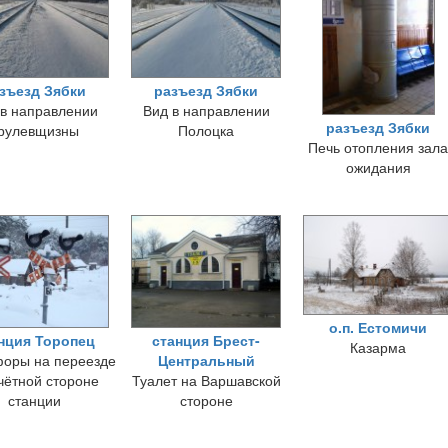
зъезд Зябки
разъезд Зябки
 в направлении
Вид в направлении
разъезд Зябки
рулевщизны
Полоцка
Печь отопления зала
ожидания
о.п. Естомичи
нция Торопец
станция Брест-
Казарма
оры на переезде
Центральный
чётной стороне
Туалет на Варшавской
станции
стороне