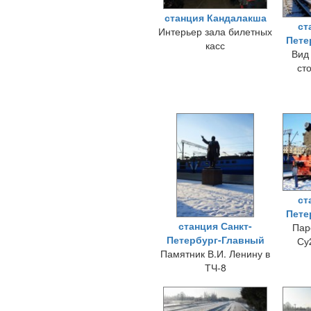
станция Кандалакша
ст
Интерьер зала билетных
Пете
касс
Вид
ст
ст
Пете
станция Санкт-
Пар
Петербург-Главный
Су
Памятник В.И. Ленину в
ТЧ-8