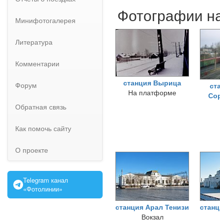
Фотографии на
Минифотогалерея
Литература
Комментарии
станция Вырица
Форум
ст
На платформе
Со
Обратная связь
Как помочь сайту
О проекте
Telegram канал
«Фотолинии»
станция Арал Тенизи
станц
Вокзал