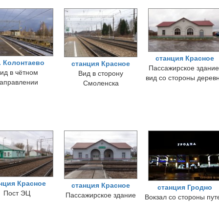
станция Красное
. Колонтаево
станция Красное
Пассажирское здание
ид в чётном
Вид в сторону
вид со стороны дерев
аправлении
Смоленска
нция Красное
станция Красное
станция Гродно
Пост ЭЦ
Пассажирское здание
Вокзал со стороны пут