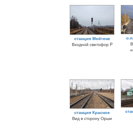
о.п
станция Мейтене
В
Входной светофор P
н
ста
станция Красное
Вид в сторону Орши