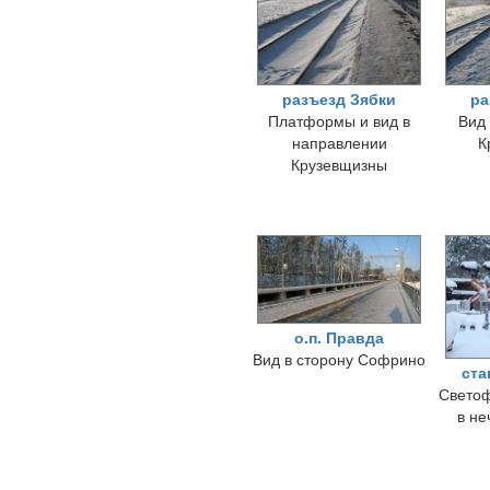
разъезд Зябки
ра
Платформы и вид в
Вид
направлении
К
Крузевщизны
о.п. Правда
Вид в сторону Софрино
ста
Светоф
в не