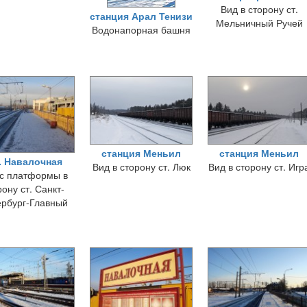
Вид в сторону ст.
станция Арал Тенизи
Мельничный Ручей
Водонапорная башня
станция Меньил
станция Меньил
. Навалочная
Вид в сторону ст. Люк
Вид в сторону ст. Игр
с платформы в
рону ст. Санкт-
рбург-Главный