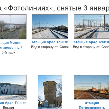
 «Фотолиниях», снятые 3 янва
станция Арал Тенизи
станция Арал Тениз
анция Минск-
Вид в сторону ст. Сапак
Вид в сторону ст. Сап
ртировочный
3-й парк
ия Арал Тенизи
станция
Вокзал
Петрокрепость