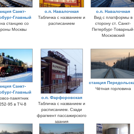
анция Санкт-
о.п. Навалочная
о.п. Навалочная
рбург-Главный
Табличка с названием и
Вид с платформы в
 на станцию со
расписанием
сторону ст. Санкт-
ороны Москвы
Петербург-Товарный
Московский
станция Передольск
анция Санкт-
Чётная горловина
рбург-Главный
о.п. Фарфоровская
овоз-памятник
Табличка с названием и
252-95 в ТЧ-8
расписанием. Сзади
фрагмент пассажирского
здания