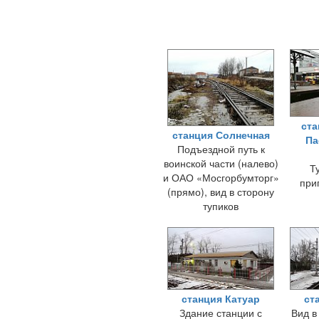
ста
станция Солнечная
Па
Подъездной путь к
воинской части (налево)
Т
и ОАО «Мосгорбумторг»
при
(прямо), вид в сторону
тупиков
станция Катуар
ст
Здание станции с
Вид в