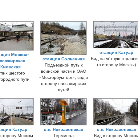
станция Катуар
нция Москва-
Вид на чётную горлови
станция Солнечная
ссажирская-
(в сторону Москвы)
Подъездной путь к
Киевская
воинской части и ОАО
упик шестого
«Мосгорбумторг», вид в
городного пути
сторону пассажирских
путей
анция Катуар
о.п. Некрасовская
о.п. Некрасовская
 сторону Москвы
Терминал
Вид в сторону Москв