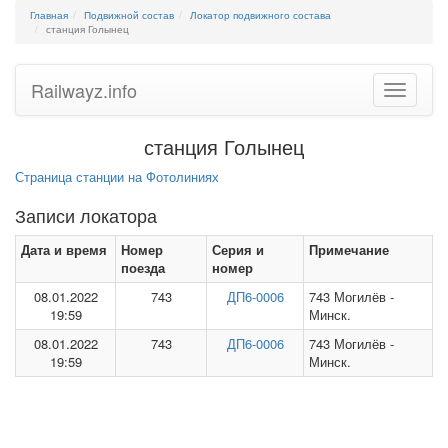
Главная
Подвижной состав
Локатор подвижного состава
станция Голынец
Railwayz.info
Toggle
navigatio
станция Голынец
Страница станции на Фотолиниях
Записи локатора
Дата и время
Номер
Серия и
Примечание
поезда
номер
08.01.2022
743
ДП6-0006
743 Могилёв -
19:59
Минск.
08.01.2022
743
ДП6-0006
743 Могилёв -
19:59
Минск.