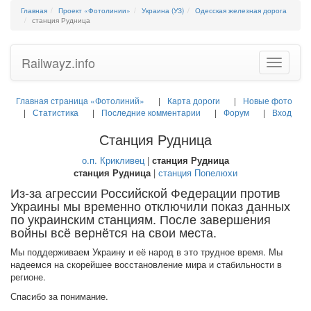
Главная
Проект «Фотолинии»
Украина (УЗ)
Одесская железная дорога
станция Рудница
Railwayz.info
Toggle
navigatio
Главная страница «Фотолиний»
Карта дороги
Новые фото
Статистика
Последние комментарии
Форум
Вход
Станция Рудница
о.п. Крикливец
|
станция Рудница
станция Рудница
|
станция Попелюхи
Из-за агрессии Российской Федерации против
Украины мы временно отключили показ данных
по украинским станциям. После завершения
войны всё вернётся на свои места.
Мы поддерживаем Украину и её народ в это трудное время. Мы
надеемся на скорейшее восстановление мира и стабильности в
регионе.
Спасибо за понимание.