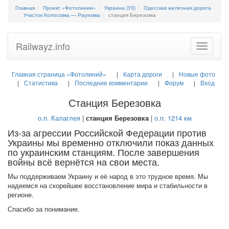
Главная
Проект «Фотолинии»
Украина (УЗ)
Одесская железная дорога
Участок Колосовка — Рауховка
станция Березовка
Railwayz.info
Toggle
navigatio
Главная страница «Фотолиний»
Карта дороги
Новые фото
Статистика
Последние комментарии
Форум
Вход
Станция Березовка
о.п. Калаглея
|
станция Березовка
|
о.п. 1214 км
Из-за агрессии Российской Федерации против
Украины мы временно отключили показ данных
по украинским станциям. После завершения
войны всё вернётся на свои места.
Мы поддерживаем Украину и её народ в это трудное время. Мы
надеемся на скорейшее восстановление мира и стабильности в
регионе.
Спасибо за понимание.