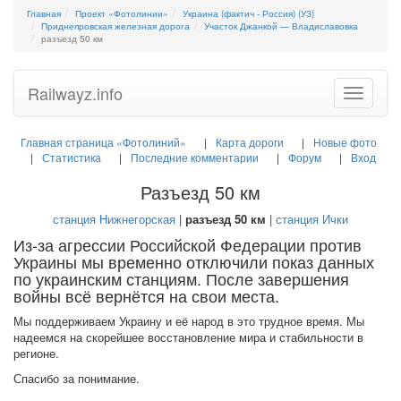
Главная
Проект «Фотолинии»
Украина (фактич - Россия) (УЗ)
Приднепровская железная дорога
Участок Джанкой — Владиславовка
разъезд 50 км
Railwayz.info
Toggle
navigatio
Главная страница «Фотолиний»
Карта дороги
Новые фото
Статистика
Последние комментарии
Форум
Вход
Разъезд 50 км
станция Нижнегорская
|
разъезд 50 км
|
станция Ички
Из-за агрессии Российской Федерации против
Украины мы временно отключили показ данных
по украинским станциям. После завершения
войны всё вернётся на свои места.
Мы поддерживаем Украину и её народ в это трудное время. Мы
надеемся на скорейшее восстановление мира и стабильности в
регионе.
Спасибо за понимание.