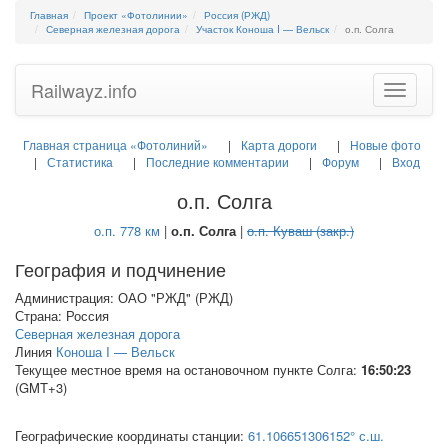
Главная
Проект «Фотолинии»
Россия (РЖД)
Северная железная дорога
Участок Коноша I — Вельск
о.п. Солга
Railwayz.info
Toggle
navigatio
Главная страница «Фотолиний»
Карта дороги
Новые фото
Статистика
Последние комментарии
Форум
Вход
о.п. Солга
о.п. 778 км
|
о.п. Солга
|
о.п. Куваш (закр.)
География и подчинение
Администрация: ОАО "РЖД" (РЖД)
Страна: Россия
Северная железная дорога
Линия
Коноша I — Вельск
Текущее местное время на остановочном пункте Солга:
16:50:23
(GMT+3)
Географические координаты станции:
61.106651306152° с.ш.