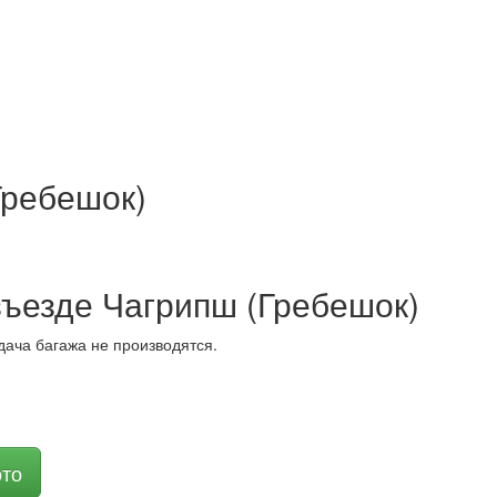
Гребешок)
ъезде Чагрипш (Гребешок)
дача багажа не производятся.
ото