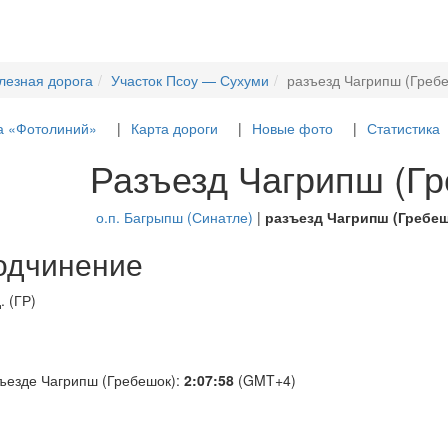
лезная дорога
Участок Псоу — Сухуми
разъезд Чагрипш (Греб
а «Фотолиний»
Карта дороги
Новые фото
Статистика
Разъезд Чагрипш (Г
о.п. Багрыпш (Синатле)
|
разъезд Чагрипш (Гребе
одчинение
. (ГР)
ъезде Чагрипш (Гребешок):
2:07:58
(GMT+4)