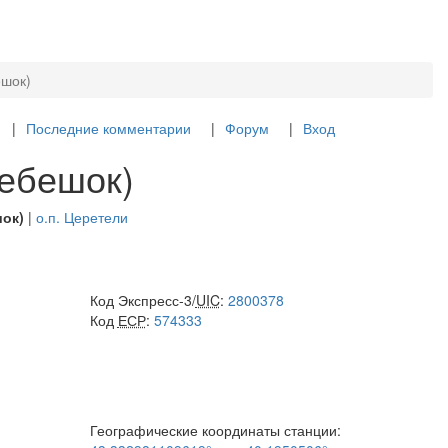
ешок)
Последние комментарии
Форум
Вход
ребешок)
шок)
|
о.п. Церетели
Код Экспресс-3/
UIC
:
2800378
Код
ЕСР
:
574333
Географические координаты станции: