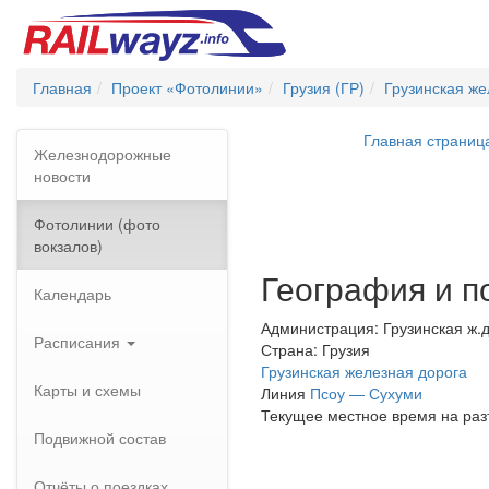
Главная
Проект «Фотолинии»
Грузия (ГР)
Грузинская же
Главная страниц
Железнодорожные
новости
Фотолинии (фото
вокзалов)
География и п
Календарь
Администрация: Грузинская ж.д
Расписания
Страна: Грузия
Грузинская железная дорога
Карты и схемы
Линия
Псоу — Сухуми
Текущее местное время на раз
Подвижной состав
Отчёты о поездках