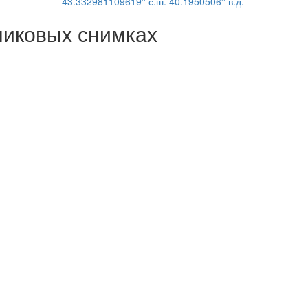
43.332981109619° с.ш. 40.1950506° в.д.
никовых снимках