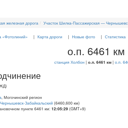
кая железная дорога
Участок Шилка-Пассажирская — Чернышевс
а «Фотолиний»
Карта дороги
Новые фото
Статистика
о.п. 6461 км
станция Холбон
|
о.п. 6461 км
|
о.п. 6
одчинение
РЖД)
а
, Могочинский регион
Чернышевск-Забайкальский
(6460,600 км)
ановочном пункте 6461 км:
12:05:29
(GMT+9)