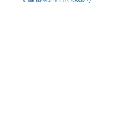
51.895160675049° с.ш. 116.2698806° в.д.