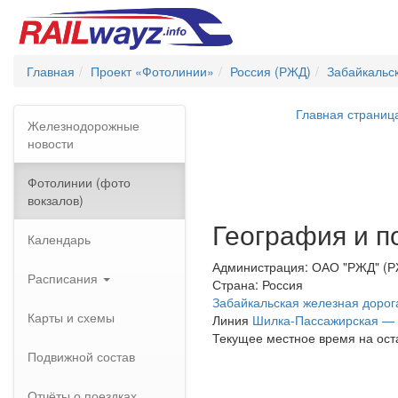
Главная
Проект «Фотолинии»
Россия (РЖД)
Забайкальс
Главная страниц
Железнодорожные
новости
Фотолинии (фото
вокзалов)
География и п
Календарь
Администрация: ОАО "РЖД" (
Расписания
Страна: Россия
Забайкальская железная дорог
Карты и схемы
Линия
Шилка-Пассажирская — 
Текущее местное время на ост
Подвижной состав
Отчёты о поездках