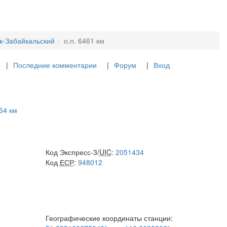
к-Забайкальский
о.п. 6461 км
Последние комментарии
Форум
Вход
464 км
Код Экспресс-3/
UIC
:
2051434
Код
ЕСР
:
948012
Географические координаты станции: