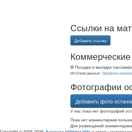
Ссылки на мат
Добавить ссылку
Коммерческие 
О
Посадка и высадка пассажиро
Источник данных:
Тарифное руковод
Фотографии ос
Добавить фото остано
У нас пока нет фотографий ост
Пока нет комментариев пользо
Для размещений комментарие
Copyright © 2005-2026,
Команда railwayz.info
и авторы материало