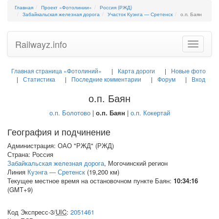
Главная
Проект «Фотолинии»
Россия (РЖД)
Забайкальская железная дорога
Участок Куэнга — Сретенск
о.п. Баян
Railwayz.info
Toggle
navigatio
Главная страница «Фотолиний»
Карта дороги
Новые фото
Статистика
Последние комментарии
Форум
Вход
о.п. Баян
о.п. Болотово
|
о.п. Баян
|
о.п. Кокертай
География и подчинение
Администрация: ОАО "РЖД" (РЖД)
Страна: Россия
Забайкальская железная дорога
, Могочинский регион
Линия
Куэнга — Сретенск
(19,200 км)
Текущее местное время на остановочном пункте Баян:
10:34:17
(GMT+9)
Код Экспресс-3/
UIC
:
2051461