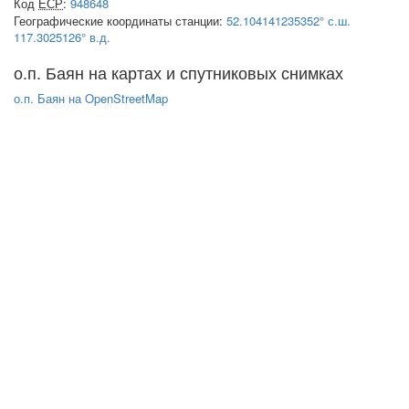
Код
ЕСР
:
948648
Географические координаты станции:
52.104141235352° с.ш.
117.3025126° в.д.
о.п. Баян на картах и спутниковых снимках
о.п. Баян на OpenStreetMap