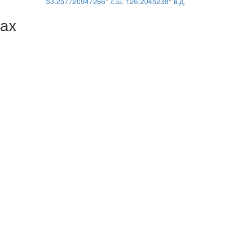
53.257720947266° с.ш. 126.2045238° в.д.
ках