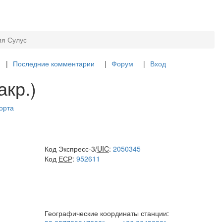
ия Сулус
Последние комментарии
Форум
Вход
акр.)
горта
Код Экспресс-3/
UIC
:
2050345
Код
ЕСР
:
952611
Географические координаты станции: