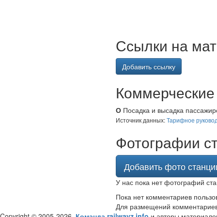
Ссылки на мат
Добавить ссылку
Коммерческие 
О
Посадка и высадка пассажиро
Источник данных:
Тарифное руковод
Фотографии с
Добавить фото станци
У нас пока нет фотографий ста
Пока нет комментариев пользо
Для размещений комментарие
Copyright © 2005-2026,
Команда railwayz.info
и авторы материало