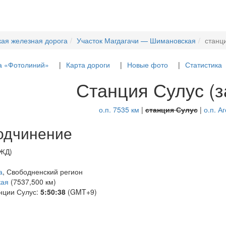
кая железная дорога
Участок Магдагачи — Шимановская
станц
а «Фотолиний»
Карта дороги
Новые фото
Статистика
Станция Сулус (з
о.п. 7535 км
|
станция Сулус
|
о.п. А
одчинение
РЖД)
а
, Свободненский регион
кая
(7537,500 км)
нции Сулус:
5:50:38
(GMT+9)