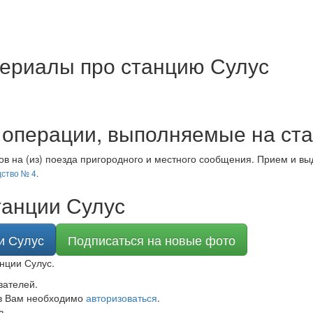
ериалы про станцию Сулус
операции, выполняемые на ста
в на (из) поезда пригородного и местного сообщения. Прием и вы
ство № 4
.
танции Сулус
и Сулус
Подписаться на новые фото
нции Сулус.
вателей.
в Вам необходимо
авторизоваться
.
в.