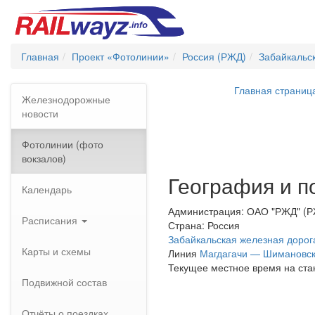
Главная
Проект «Фотолинии»
Россия (РЖД)
Забайкальс
Главная страниц
Железнодорожные
новости
Фотолинии (фото
вокзалов)
География и п
Календарь
Администрация: ОАО "РЖД" (
Расписания
Страна: Россия
Забайкальская железная дорог
Карты и схемы
Линия
Магдагачи — Шимановс
Текущее местное время на ста
Подвижной состав
Отчёты о поездках