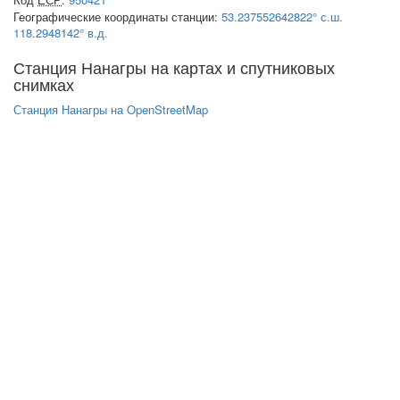
Географические координаты станции:
53.237552642822° с.ш.
118.2948142° в.д.
Станция Нанагры на картах и спутниковых
снимках
Станция Нанагры на OpenStreetMap