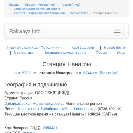
Главная
Проект «Фотолинии»
Россия (РЖД)
Забайкальская железная дорога
Участок Чернышевск-Забайкальский — Ксеньевская
станция Нанагры
Railwayz.info
Toggle
navigatio
Главная страница «Фотолиний»
Карта дороги
Новые фото
Статистика
Последние комментарии
Форум
Вход
Станция Нанагры
о.п. 6732 км
|
станция Нанагры
|
о.п. 6744 км (Шахтайка)
География и подчинение
Администрация: ОАО "РЖД" (РЖД)
Страна: Россия
Забайкальская железная дорога
, Могочинский регион
Линия
Чернышевск-Забайкальский — Ксеньевская
(6736,100 км)
Текущее местное время на станции Нанагры:
1:06:24
(GMT+9)
Код Экспресс-3/
UIC
:
2050421
Код
ЕСР
:
950421