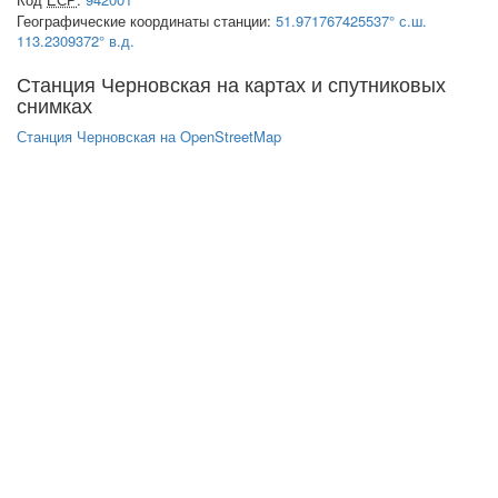
Географические координаты станции:
51.971767425537° с.ш.
113.2309372° в.д.
Станция Черновская на картах и спутниковых
снимках
Станция Черновская на OpenStreetMap