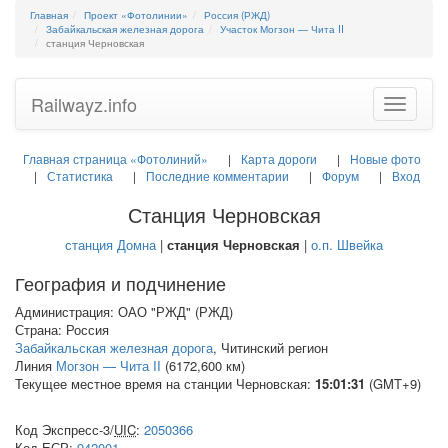
Главная
Проект «Фотолинии»
Россия (РЖД)
Забайкальская железная дорога
Участок Могзон — Чита II
станция Черновская
Railwayz.info
Toggle
navigatio
Главная страница «Фотолиний»
Карта дороги
Новые фото
Статистика
Последние комментарии
Форум
Вход
Станция Черновская
станция Домна
|
станция Черновская
|
о.п. Швейка
География и подчинение
Администрация: ОАО "РЖД" (РЖД)
Страна: Россия
Забайкальская железная дорога
, Читинский регион
Линия
Могзон — Чита II
(6172,600 км)
Текущее местное время на станции Черновская:
15:01:31
(GMT+9)
Код Экспресс-3/
UIC
:
2050366
Код
ЕСР
:
942001