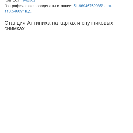
Географические координаты станции:
51.98946762085° с.ш.
113.54609° в.д.
Станция Антипиха на картах и спутниковых
снимках