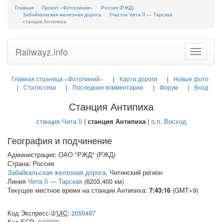
Главная
Проект «Фотолинии»
Россия (РЖД)
Забайкальская железная дорога
Участок Чита II — Тарская
станция Антипиха
Railwayz.info
Toggle
navigatio
Главная страница «Фотолиний»
Карта дороги
Новые фото
Статистика
Последние комментарии
Форум
Вход
Станция Антипиха
станция Чита II
|
станция Антипиха
|
о.п. Восход
География и подчинение
Администрация: ОАО "РЖД" (РЖД)
Страна: Россия
Забайкальская железная дорога
, Читинский регион
Линия
Чита II — Тарская
(6203,400 км)
Текущее местное время на станции Антипиха:
7:43:17
(GMT+9)
Код Экспресс-3/
UIC
:
2050497
Код
ЕСР
:
942302