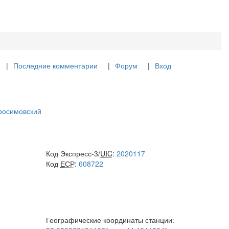
Последние комментарии
Форум
Вход
росимовский
Код Экспресс-3/
UIC
:
2020117
Код
ЕСР
:
608722
Географические координаты станции: