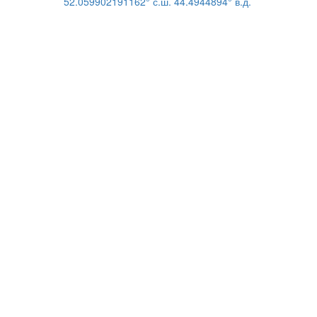
52.059902191162° с.ш. 44.4944894° в.д.