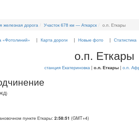
я железная дорога
Участок 678 км — Аткарск
о.п. Еткары
а «Фотолиний»
Карта дороги
Новые фото
Статистика
о.п. Еткары
станция Екатериновка
|
о.п. Еткары
|
о.п. Аф
одчинение
РЖД)
ановочном пункте Еткары:
2:58:51
(GMT+4)