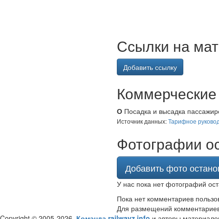
Ссылки на мат
Добавить ссылку
Коммерческие 
О
Посадка и высадка пассажиро
Источник данных:
Тарифное руковод
Фотографии ос
Добавить фото остано
У нас пока нет фотографий ост
Пока нет комментариев пользо
Для размещений комментарие
Copyright © 2005-2026,
Команда railwayz.info
и авторы материало