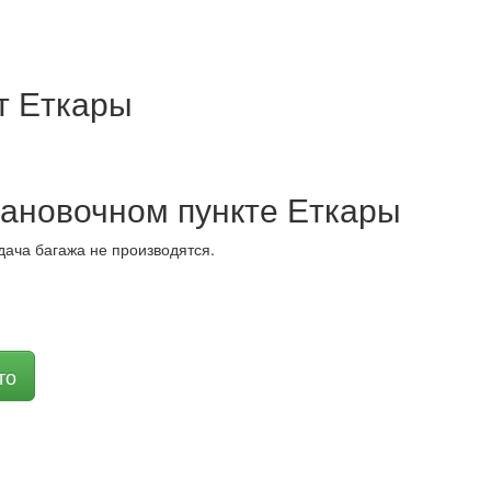
т Еткары
ановочном пункте Еткары
дача багажа не производятся.
то